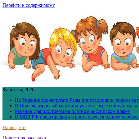
Перейти к содержимому
8 августа, 2026
На Украине экс-депутата Рады приговорили к тюрьме за
В Польше взрослый мужчина устроил агрессивную травл
Ребенка ударило током на платном российском пляже
В МВД РФ предупредили о росте случаев одного необыч
Наши дети
Новостная рассылка