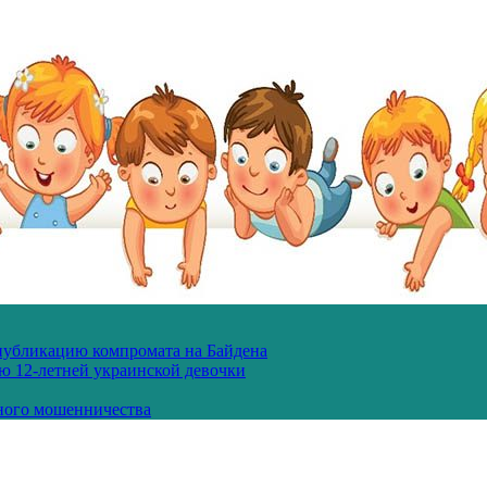
 публикацию компромата на Байдена
ю 12-летней украинской девочки
ного мошенничества