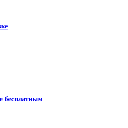
зке
ие бесплатным