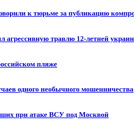
говорили к тюрьме за публикацию компр
л агрессивную травлю 12-летней украин
российском пляже
учаев одного необычного мошенничества
вших при атаке ВСУ под Москвой