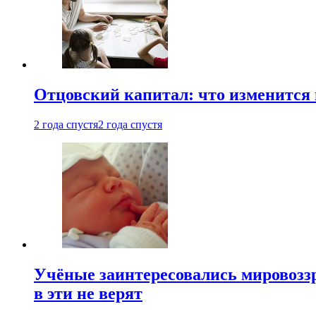
Отцовский капитал: что изменится
2 года спустя
2 года спустя
Учёные заинтересовались мировоззр
в эти не верят