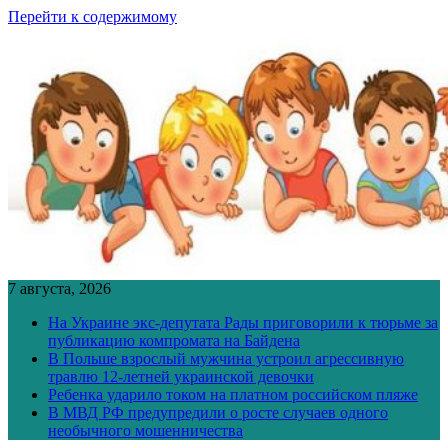
Перейти к содержимому
7 августа, 2026
На Украине экс-депутата Рады приговорили к тюрьме за
публикацию компромата на Байдена
В Польше взрослый мужчина устроил агрессивную
травлю 12-летней украинской девочки
Ребенка ударило током на платном российском пляже
В МВД РФ предупредили о росте случаев одного
необычного мошенничества