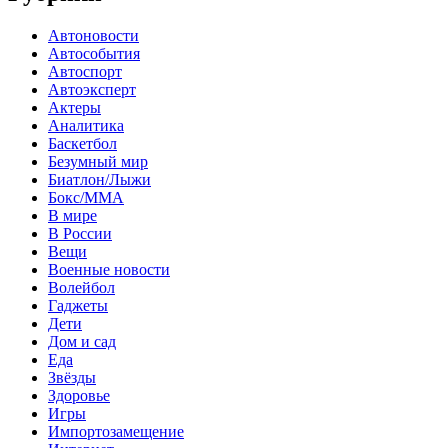
Автоновости
Автособытия
Автоспорт
Автоэксперт
Актеры
Аналитика
Баскетбол
Безумный мир
Биатлон/Лыжи
Бокс/MMA
В мире
В России
Вещи
Военные новости
Волейбол
Гаджеты
Дети
Дом и сад
Еда
Звёзды
Здоровье
Игры
Импортозамещение