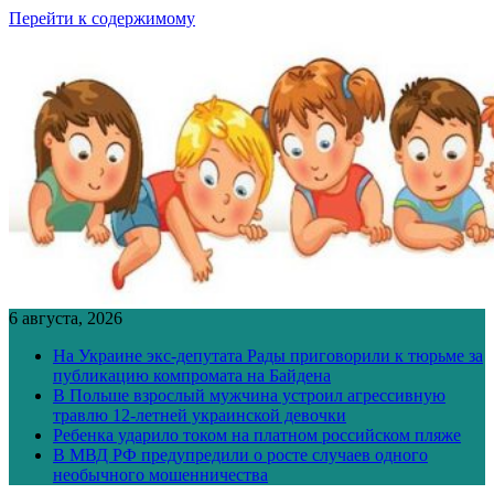
Перейти к содержимому
6 августа, 2026
На Украине экс-депутата Рады приговорили к тюрьме за
публикацию компромата на Байдена
В Польше взрослый мужчина устроил агрессивную
травлю 12-летней украинской девочки
Ребенка ударило током на платном российском пляже
В МВД РФ предупредили о росте случаев одного
необычного мошенничества