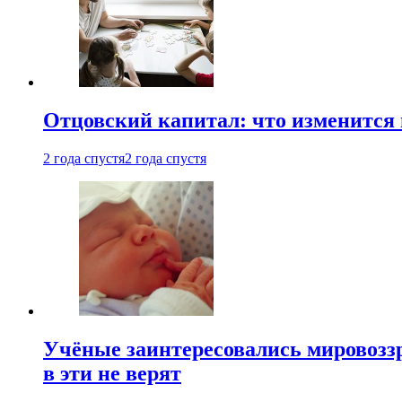
Отцовский капитал: что изменится
2 года спустя
2 года спустя
Учёные заинтересовались мировоззр
в эти не верят