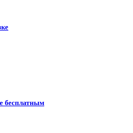
зке
ие бесплатным