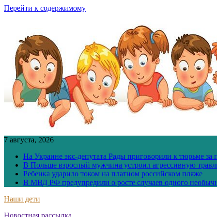
Перейти к содержимому
7 августа, 2026
На Украине экс-депутата Рады приговорили к тюрьме за
В Польше взрослый мужчина устроил агрессивную травл
Ребенка ударило током на платном российском пляже
В МВД РФ предупредили о росте случаев одного необыч
Наши дети
Новостная рассылка