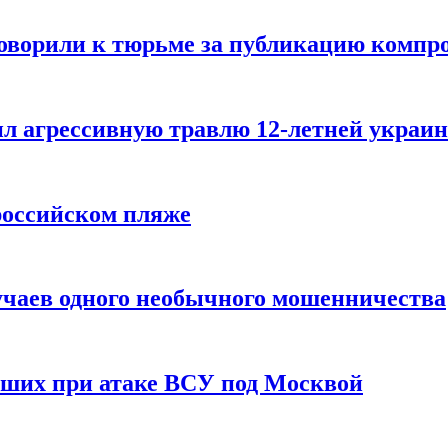
говорили к тюрьме за публикацию компр
л агрессивную травлю 12-летней украин
российском пляже
учаев одного необычного мошенничества
вших при атаке ВСУ под Москвой