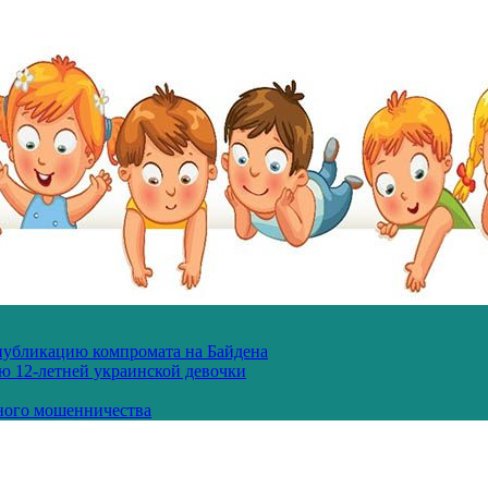
 публикацию компромата на Байдена
ю 12-летней украинской девочки
ного мошенничества