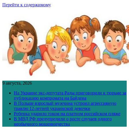
Перейти к содержимому
9 августа, 2026
На Украине экс-депутата Рады приговорили к тюрьме за
публикацию компромата на Байдена
В Польше взрослый мужчина устроил агрессивную
травлю 12-летней украинской девочки
Ребенка ударило током на платном российском пляже
В МВД РФ предупредили о росте случаев одного
необычного мошенничества