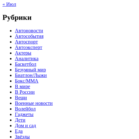
« Июл
Рубрики
Автоновости
Автособытия
Автоспорт
Автоэксперт
Актеры
Аналитика
Баскетбол
Безумный мир
Биатлон/Лыжи
Бокс/MMA
В мире
В России
Вещи
Военные новости
Волейбол
Гаджеты
Дети
Дом и сад
Еда
Звёзды