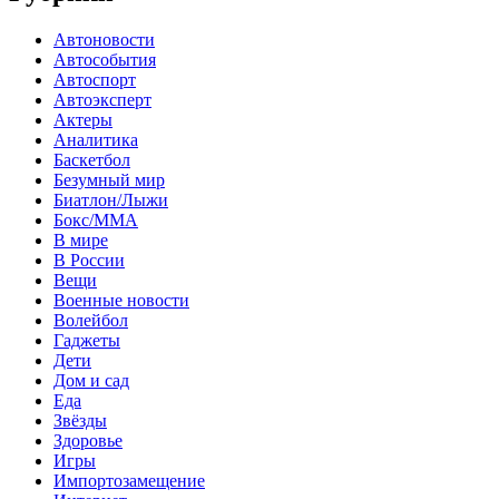
Автоновости
Автособытия
Автоспорт
Автоэксперт
Актеры
Аналитика
Баскетбол
Безумный мир
Биатлон/Лыжи
Бокс/MMA
В мире
В России
Вещи
Военные новости
Волейбол
Гаджеты
Дети
Дом и сад
Еда
Звёзды
Здоровье
Игры
Импортозамещение