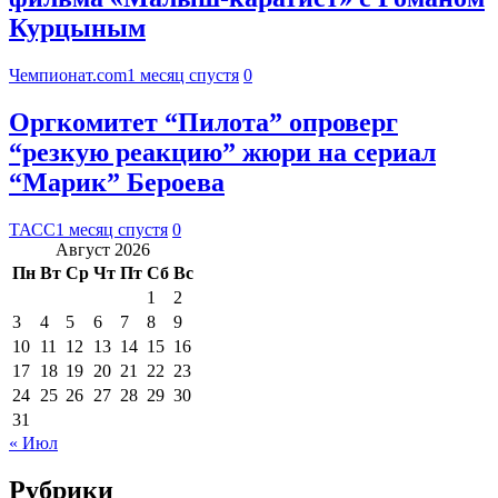
Курцыным
Чемпионат.com
1 месяц спустя
0
Оргкомитет “Пилота” опроверг
“резкую реакцию” жюри на сериал
“Марик” Бероева
ТАСС
1 месяц спустя
0
Август 2026
Пн
Вт
Ср
Чт
Пт
Сб
Вс
1
2
3
4
5
6
7
8
9
10
11
12
13
14
15
16
17
18
19
20
21
22
23
24
25
26
27
28
29
30
31
« Июл
Рубрики