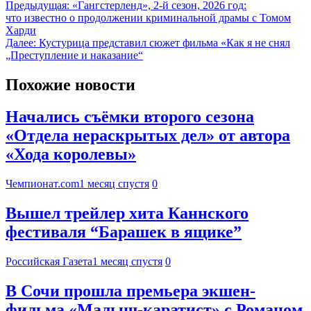
Предыдущая:
«Гангстерленд», 2-й сезон, 2026 год:
что известно о продолжении криминальной драмы с Томом
Харди
Далее:
Кустурица представил сюжет фильма «Как я не снял
„Преступление и наказание“
Похожие новости
Начались съёмки второго сезона
«Отдела нераскрытых дел» от автора
«Хода королевы»
Чемпионат.com
1 месяц спустя
0
Вышел трейлер хита Каннского
фестиваля “Барашек в ящике”
Российская Газета
1 месяц спустя
0
В Сочи прошла премьера экшен-
фильма «Малыш-каратист» с Романом