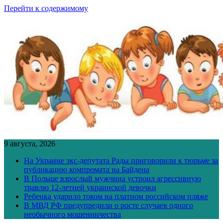
Перейти к содержимому
9 августа, 2026
На Украине экс-депутата Рады приговорили к тюрьме за
публикацию компромата на Байдена
В Польше взрослый мужчина устроил агрессивную
травлю 12-летней украинской девочки
Ребенка ударило током на платном российском пляже
В МВД РФ предупредили о росте случаев одного
необычного мошенничества