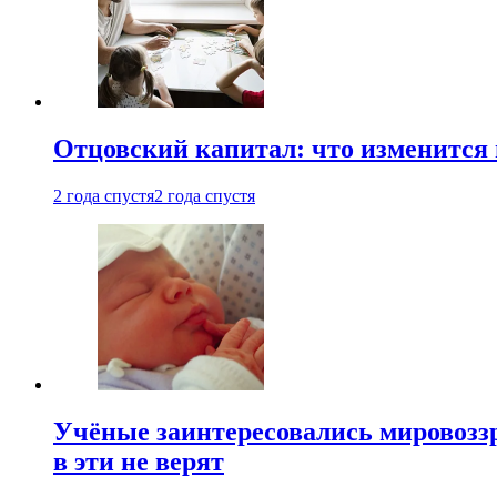
Отцовский капитал: что изменится
2 года спустя
2 года спустя
Учёные заинтересовались мировоззр
в эти не верят