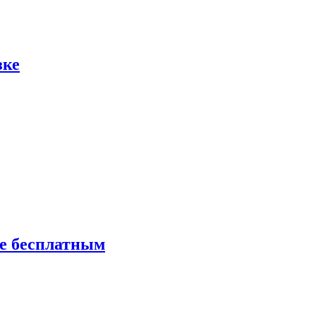
зке
ие бесплатным