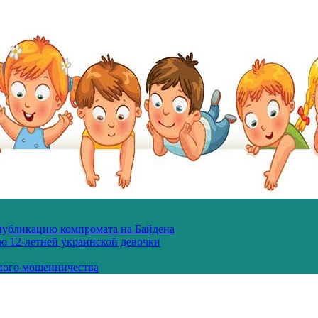
 публикацию компромата на Байдена
ю 12-летней украинской девочки
ного мошенничества