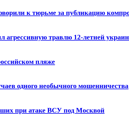
говорили к тюрьме за публикацию компр
л агрессивную травлю 12-летней украин
российском пляже
учаев одного необычного мошенничества
вших при атаке ВСУ под Москвой