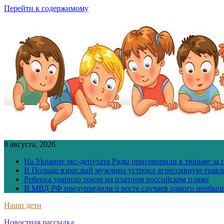
Перейти к содержимому
8 августа, 2026
На Украине экс-депутата Рады приговорили к тюрьме за
В Польше взрослый мужчина устроил агрессивную травл
Ребенка ударило током на платном российском пляже
В МВД РФ предупредили о росте случаев одного необыч
Наши дети
Новостная рассылка