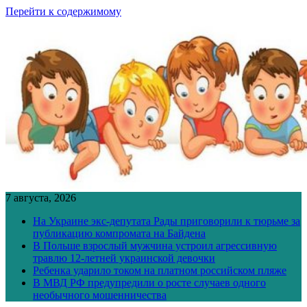
Перейти к содержимому
7 августа, 2026
На Украине экс-депутата Рады приговорили к тюрьме за
публикацию компромата на Байдена
В Польше взрослый мужчина устроил агрессивную
травлю 12-летней украинской девочки
Ребенка ударило током на платном российском пляже
В МВД РФ предупредили о росте случаев одного
необычного мошенничества