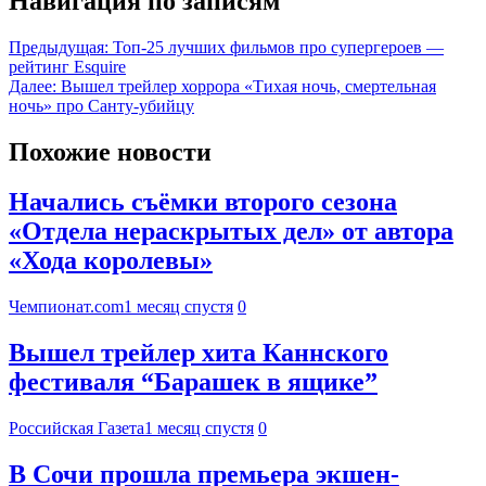
Навигация по записям
Предыдущая:
Топ-25 лучших фильмов про супергероев —
рейтинг Esquire
Далее:
Вышел трейлер хоррора «Тихая ночь, смертельная
ночь» про Санту-убийцу
Похожие новости
Начались съёмки второго сезона
«Отдела нераскрытых дел» от автора
«Хода королевы»
Чемпионат.com
1 месяц спустя
0
Вышел трейлер хита Каннского
фестиваля “Барашек в ящике”
Российская Газета
1 месяц спустя
0
В Сочи прошла премьера экшен-