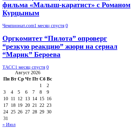
фильма «Малыш-каратист» с Романом
Курцыным
Чемпионат.com
1 месяц спустя
0
Оргкомитет “Пилота” опроверг
“резкую реакцию” жюри на сериал
“Марик” Бероева
ТАСС
1 месяц спустя
0
Август 2026
Пн
Вт
Ср
Чт
Пт
Сб
Вс
1
2
3
4
5
6
7
8
9
10
11
12
13
14
15
16
17
18
19
20
21
22
23
24
25
26
27
28
29
30
31
« Июл