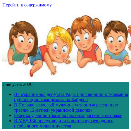
Перейти к содержимому
7 августа, 2026
На Украине экс-депутата Рады приговорили к тюрьме за
публикацию компромата на Байдена
В Польше взрослый мужчина устроил агрессивную
травлю 12-летней украинской девочки
Ребенка ударило током на платном российском пляже
В МВД РФ предупредили о росте случаев одного
необычного мошенничества