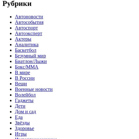
Рубрики
Автоновости
Автособытия
Автоспорт
Автоэксперт
Актеры
Аналитика
Баскетбол
Безумный мир
Биатлон/Лыжи
Бокс/MMA
В мире
В России
Вещи
Военные новости
Волейбол
Гаджеты
Дети
Дом и сад
Еда
Звёзды
Здоровье
Игры