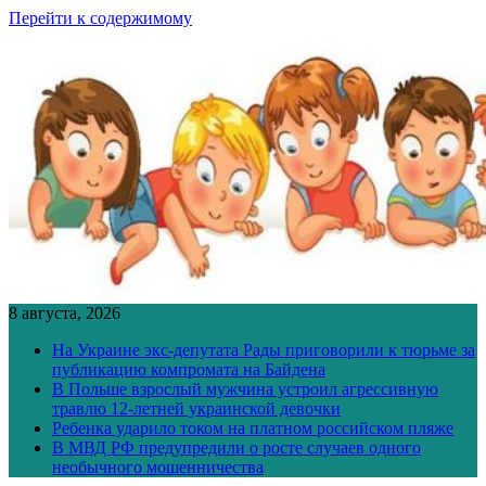
Перейти к содержимому
8 августа, 2026
На Украине экс-депутата Рады приговорили к тюрьме за
публикацию компромата на Байдена
В Польше взрослый мужчина устроил агрессивную
травлю 12-летней украинской девочки
Ребенка ударило током на платном российском пляже
В МВД РФ предупредили о росте случаев одного
необычного мошенничества