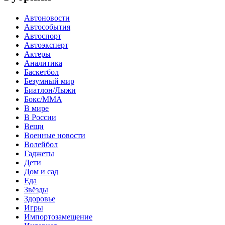
Автоновости
Автособытия
Автоспорт
Автоэксперт
Актеры
Аналитика
Баскетбол
Безумный мир
Биатлон/Лыжи
Бокс/MMA
В мире
В России
Вещи
Военные новости
Волейбол
Гаджеты
Дети
Дом и сад
Еда
Звёзды
Здоровье
Игры
Импортозамещение