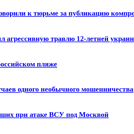
говорили к тюрьме за публикацию компр
л агрессивную травлю 12-летней украин
российском пляже
учаев одного необычного мошенничества
вших при атаке ВСУ под Москвой