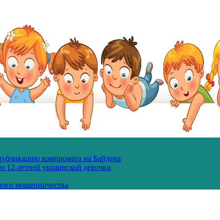
 публикацию компромата на Байдена
ю 12-летней украинской девочки
ного мошенничества