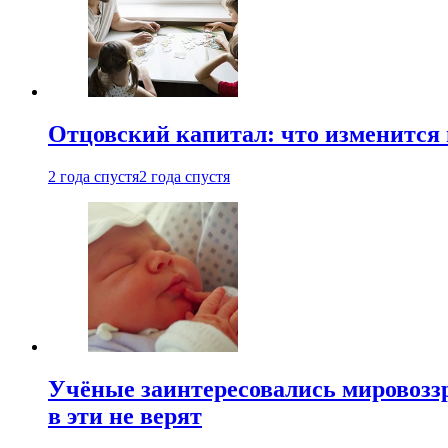
Отцовский капитал: что изменится
2 года спустя
2 года спустя
Учёные заинтересовались мировоззр
в эти не верят