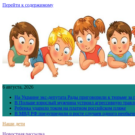
Перейти к содержимому
6 августа, 2026
На Украине экс-депутата Рады приговорили к тюрьме за
В Польше взрослый мужчина устроил агрессивную травл
Ребенка ударило током на платном российском пляже
В МВД РФ предупредили о росте случаев одного необыч
Наши дети
Новостная рассылка