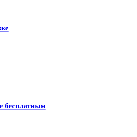
зке
ие бесплатным