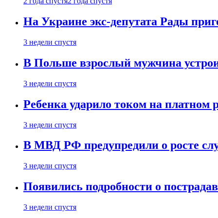
2 года спустя
2 года спустя
На Украине экс-депутата Рады при
3 недели спустя
В Польше взрослый мужчина устрои
3 недели спустя
Ребенка ударило током на платном 
3 недели спустя
В МВД РФ предупредили о росте сл
3 недели спустя
Появились подробности о пострада
3 недели спустя