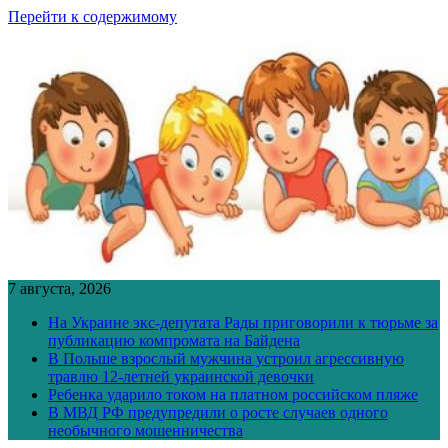
Перейти к содержимому
7 августа, 2026
На Украине экс-депутата Рады приговорили к тюрьме за
публикацию компромата на Байдена
В Польше взрослый мужчина устроил агрессивную
травлю 12-летней украинской девочки
Ребенка ударило током на платном российском пляже
В МВД РФ предупредили о росте случаев одного
необычного мошенничества