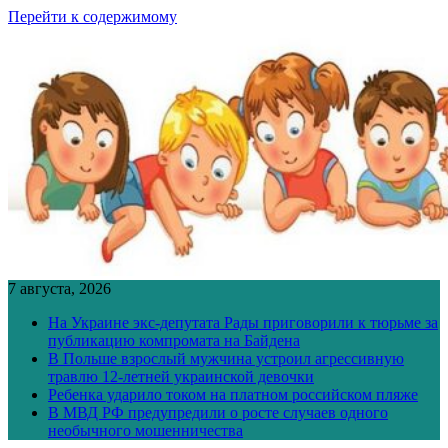
Перейти к содержимому
7 августа, 2026
На Украине экс-депутата Рады приговорили к тюрьме за
публикацию компромата на Байдена
В Польше взрослый мужчина устроил агрессивную
травлю 12-летней украинской девочки
Ребенка ударило током на платном российском пляже
В МВД РФ предупредили о росте случаев одного
необычного мошенничества