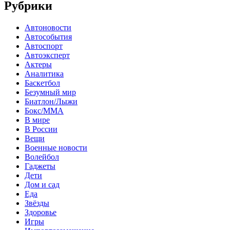
Рубрики
Автоновости
Автособытия
Автоспорт
Автоэксперт
Актеры
Аналитика
Баскетбол
Безумный мир
Биатлон/Лыжи
Бокс/MMA
В мире
В России
Вещи
Военные новости
Волейбол
Гаджеты
Дети
Дом и сад
Еда
Звёзды
Здоровье
Игры