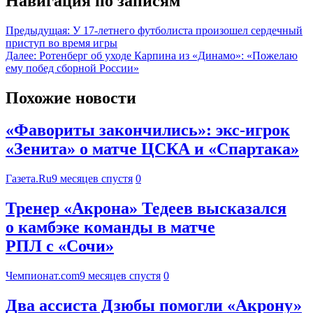
Навигация по записям
Предыдущая:
У 17-летнего футболиста произошел сердечный
приступ во время игры
Далее:
Ротенберг об уходе Карпина из «Динамо»: «Пожелаю
ему побед сборной России»
Похожие новости
«Фавориты закончились»: экс-игрок
«Зенита» о матче ЦСКА и «Спартака»
Газета.Ru
9 месяцев спустя
0
Тренер «Акрона» Тедеев высказался
о камбэке команды в матче
РПЛ с «Сочи»
Чемпионат.com
9 месяцев спустя
0
Два ассиста Дзюбы помогли «Акрону»