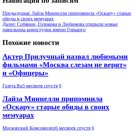
Навигация по записям
Предыдущая:
Лайза Миннелли припомнила «Оскару» старые
обиды в своих мемуарах
Далее:
Собянин, Голикова и Любимова открыли новые
павильоны киностудии имени Горького
Похожие новости
Актер Прилучный назвал любимыми
фильмами «Москва слезам не верит»
и «Офицеры»
Газета.Ru
5 месяцев спустя
0
Лайза Миннелли припомнила
«Оскару» старые обиды в своих
мемуарах
Московский Комсомолец
6 месяцев спустя
0