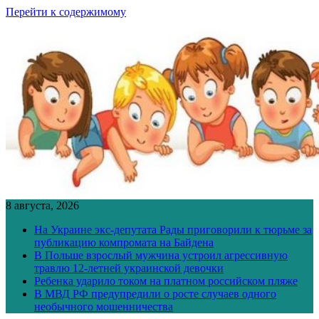
Перейти к содержимому
8 августа, 2026
На Украине экс-депутата Рады приговорили к тюрьме за
публикацию компромата на Байдена
В Польше взрослый мужчина устроил агрессивную
травлю 12-летней украинской девочки
Ребенка ударило током на платном российском пляже
В МВД РФ предупредили о росте случаев одного
необычного мошенничества