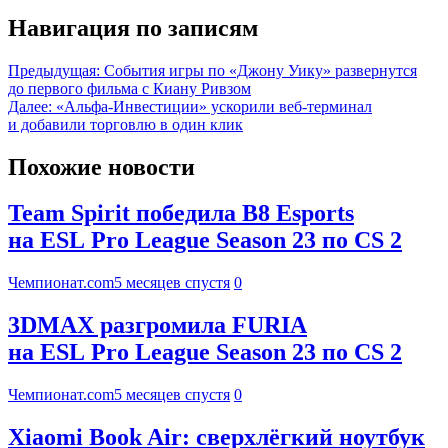
Навигация по записям
Предыдущая:
События игры по «Джону Уику» развернутся
до первого фильма с Киану Ривзом
Далее:
«Альфа-Инвестиции» ускорили веб-терминал
и добавили торговлю в один клик
Похожие новости
Team Spirit победила B8 Esports
на ESL Pro League Season 23 по CS 2
Чемпионат.com
5 месяцев спустя
0
3DMAX разгромила FURIA
на ESL Pro League Season 23 по CS 2
Чемпионат.com
5 месяцев спустя
0
Xiaomi Book Air: сверхлёгкий ноутбук