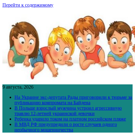
Перейти к содержимому
9 августа, 2026
На Украине экс-депутата Рады приговорили к тюрьме за
публикацию компромата на Байдена
В Польше взрослый мужчина устроил агрессивную
травлю 12-летней украинской девочки
Ребенка ударило током на платном российском пляже
В МВД РФ предупредили о росте случаев одного
необычного мошенничества