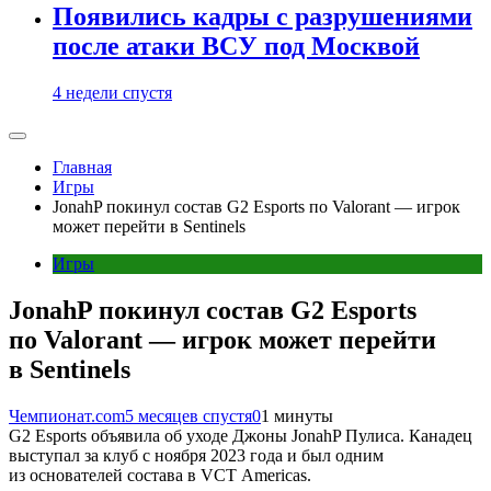
Появились кадры с разрушениями
после атаки ВСУ под Москвой
4 недели спустя
Главная
Игры
JonahP покинул состав G2 Esports по Valorant — игрок
может перейти в Sentinels
Игры
JonahP покинул состав G2 Esports
по Valorant — игрок может перейти
в Sentinels
Чемпионат.com
5 месяцев спустя
0
1 минуты
G2 Esports объявила об уходе Джоны JonahP Пулиса. Канадец
выступал за клуб с ноября 2023 года и был одним
из основателей состава в VCT Americas.