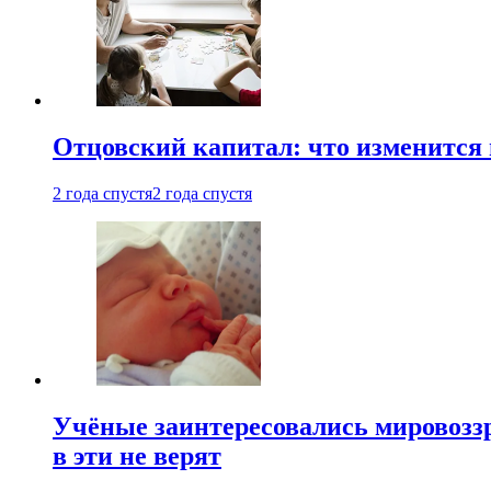
Отцовский капитал: что изменится
2 года спустя
2 года спустя
Учёные заинтересовались мировоззр
в эти не верят