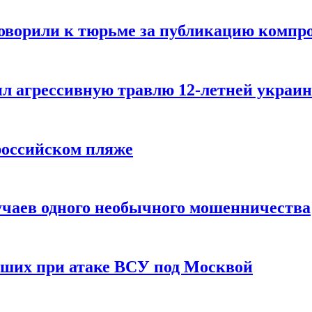
говорили к тюрьме за публикацию компр
л агрессивную травлю 12-летней украин
российском пляже
учаев одного необычного мошенничества
вших при атаке ВСУ под Москвой