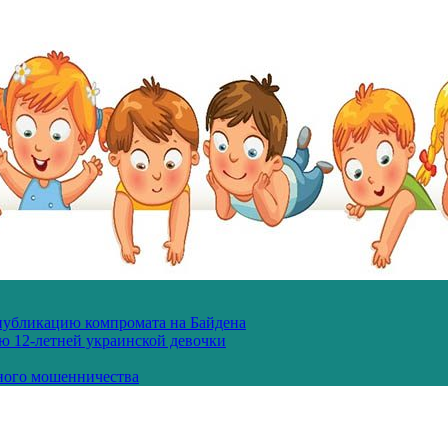
 публикацию компромата на Байдена
ю 12-летней украинской девочки
ного мошенничества