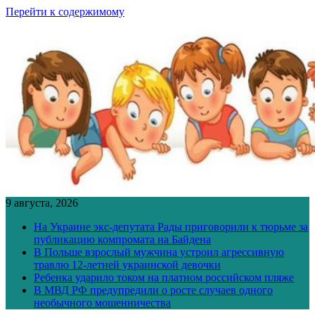
Перейти к содержимому
9 августа, 2026
На Украине экс-депутата Рады приговорили к тюрьме за
публикацию компромата на Байдена
В Польше взрослый мужчина устроил агрессивную
травлю 12-летней украинской девочки
Ребенка ударило током на платном российском пляже
В МВД РФ предупредили о росте случаев одного
необычного мошенничества