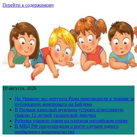
Перейти к содержимому
10 августа, 2026
На Украине экс-депутата Рады приговорили к тюрьме за
публикацию компромата на Байдена
В Польше взрослый мужчина устроил агрессивную
травлю 12-летней украинской девочки
Ребенка ударило током на платном российском пляже
В МВД РФ предупредили о росте случаев одного
необычного мошенничества