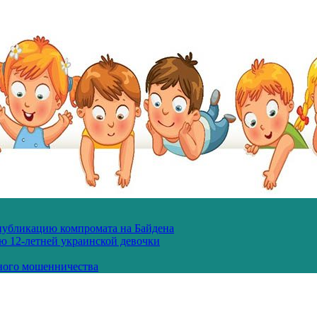
 публикацию компромата на Байдена
ю 12-летней украинской девочки
ного мошенничества