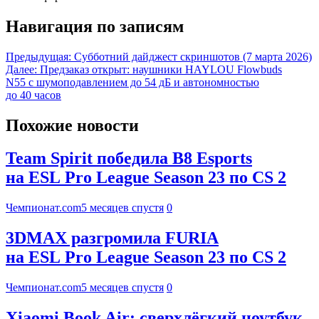
Навигация по записям
Предыдущая:
Субботний дайджест скриншотов (7 марта 2026)
Далее:
Предзаказ открыт: наушники HAYLOU Flowbuds
N55 с шумоподавлением до 54 дБ и автономностью
до 40 часов
Похожие новости
Team Spirit победила B8 Esports
на ESL Pro League Season 23 по CS 2
Чемпионат.com
5 месяцев спустя
0
3DMAX разгромила FURIA
на ESL Pro League Season 23 по CS 2
Чемпионат.com
5 месяцев спустя
0
Xiaomi Book Air: сверхлёгкий ноутбук