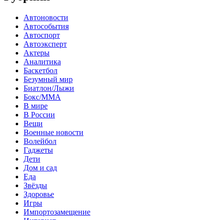
Автоновости
Автособытия
Автоспорт
Автоэксперт
Актеры
Аналитика
Баскетбол
Безумный мир
Биатлон/Лыжи
Бокс/MMA
В мире
В России
Вещи
Военные новости
Волейбол
Гаджеты
Дети
Дом и сад
Еда
Звёзды
Здоровье
Игры
Импортозамещение