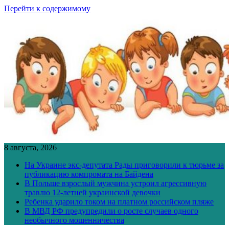
Перейти к содержимому
8 августа, 2026
На Украине экс-депутата Рады приговорили к тюрьме за
публикацию компромата на Байдена
В Польше взрослый мужчина устроил агрессивную
травлю 12-летней украинской девочки
Ребенка ударило током на платном российском пляже
В МВД РФ предупредили о росте случаев одного
необычного мошенничества