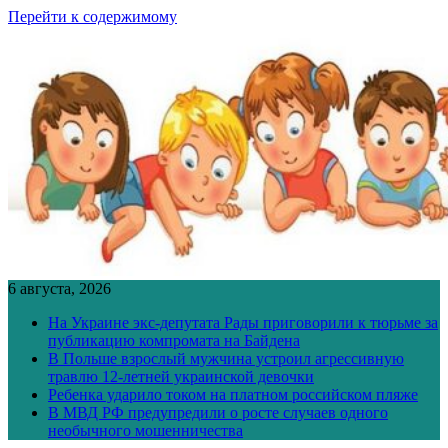
Перейти к содержимому
6 августа, 2026
На Украине экс-депутата Рады приговорили к тюрьме за
публикацию компромата на Байдена
В Польше взрослый мужчина устроил агрессивную
травлю 12-летней украинской девочки
Ребенка ударило током на платном российском пляже
В МВД РФ предупредили о росте случаев одного
необычного мошенничества