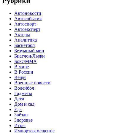
Рубрики
Автоновости
Автособытия
Автоспорт
Автоэксперт
Актеры
Аналитика
Баскетбол
Безумный мир
Биатлон/Лыжи
Бокс/MMA
В мире
В России
Вещи
Военные новости
Волейбол
Гаджеты
Дети
Дом и сад
Еда
Звёзды
Здоровье
Игры
Импортозамещение