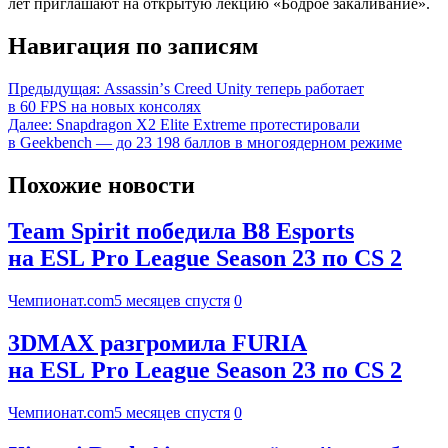
лет приглашают на открытую лекцию «Бодрое закаливание».
Навигация по записям
Предыдущая:
Assassinʼs Creed Unity теперь работает
в 60 FPS на новых консолях
Далее:
Snapdragon X2 Elite Extreme протестировали
в Geekbench — до 23 198 баллов в многоядерном режиме
Похожие новости
Team Spirit победила B8 Esports
на ESL Pro League Season 23 по CS 2
Чемпионат.com
5 месяцев спустя
0
3DMAX разгромила FURIA
на ESL Pro League Season 23 по CS 2
Чемпионат.com
5 месяцев спустя
0