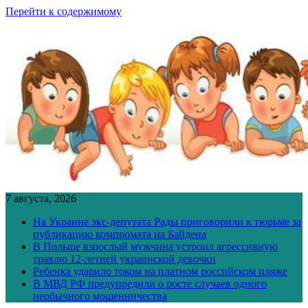
Перейти к содержимому
7 августа, 2026
На Украине экс-депутата Рады приговорили к тюрьме за
публикацию компромата на Байдена
В Польше взрослый мужчина устроил агрессивную
травлю 12-летней украинской девочки
Ребенка ударило током на платном российском пляже
В МВД РФ предупредили о росте случаев одного
необычного мошенничества