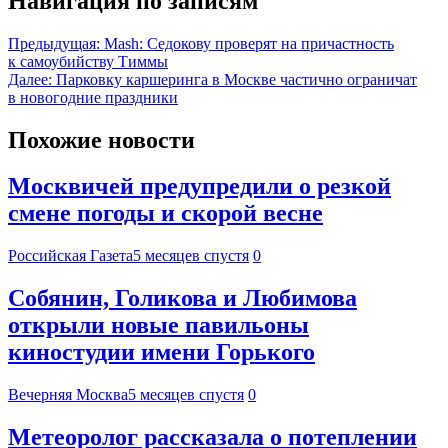
Навигация по записям
Предыдущая:
Mash: Седокову проверят на причастность
к самоубийству Тиммы
Далее:
Парковку каршеринга в Москве частично ограничат
в новогодние праздники
Похожие новости
Москвичей предупредили о резкой
смене погоды и скорой весне
Российская Газета
5 месяцев спустя
0
Собянин, Голикова и Любимова
открыли новые павильоны
киностудии имени Горького
Вечерняя Москва
5 месяцев спустя
0
Метеоролог рассказала о потеплении