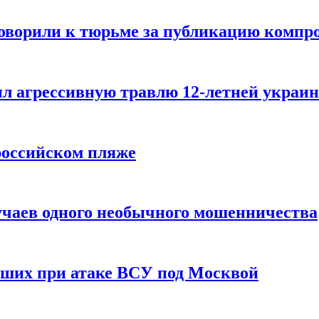
говорили к тюрьме за публикацию компр
л агрессивную травлю 12-летней украин
российском пляже
учаев одного необычного мошенничества
вших при атаке ВСУ под Москвой