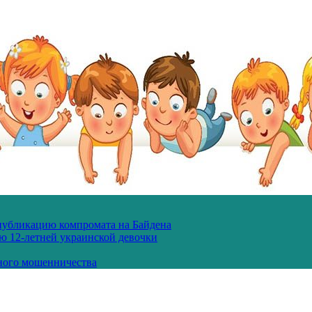
 публикацию компромата на Байдена
ю 12-летней украинской девочки
ного мошенничества