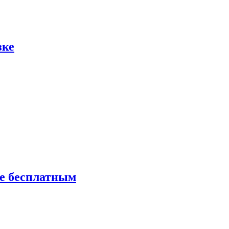
зке
ие бесплатным