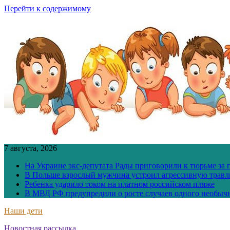
Перейти к содержимому
7 августа, 2026
На Украине экс-депутата Рады приговорили к тюрьме за
В Польше взрослый мужчина устроил агрессивную травл
Ребенка ударило током на платном российском пляже
В МВД РФ предупредили о росте случаев одного необыч
Наши дети
Новостная рассылка