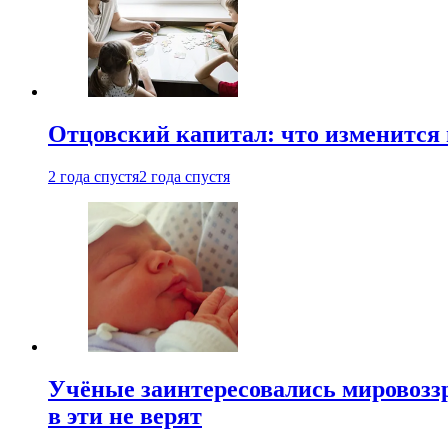
Отцовский капитал: что изменится
2 года спустя
2 года спустя
Учёные заинтересовались мировоззр
в эти не верят