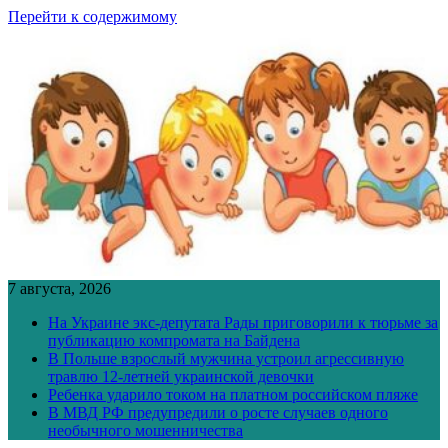
Перейти к содержимому
7 августа, 2026
На Украине экс-депутата Рады приговорили к тюрьме за
публикацию компромата на Байдена
В Польше взрослый мужчина устроил агрессивную
травлю 12-летней украинской девочки
Ребенка ударило током на платном российском пляже
В МВД РФ предупредили о росте случаев одного
необычного мошенничества