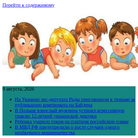
Перейти к содержимому
9 августа, 2026
На Украине экс-депутата Рады приговорили к тюрьме за
публикацию компромата на Байдена
В Польше взрослый мужчина устроил агрессивную
травлю 12-летней украинской девочки
Ребенка ударило током на платном российском пляже
В МВД РФ предупредили о росте случаев одного
необычного мошенничества