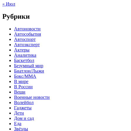
« Июл
Рубрики
Автоновости
Автособытия
Автоспорт
Автоэксперт
Актеры
Аналитика
Баскетбол
Безумный мир
Биатлон/Лыжи
Бокс/MMA
В мире
В России
Вещи
Военные новости
Волейбол
Гаджеты
Дети
Дом и сад
Еда
Звёзды