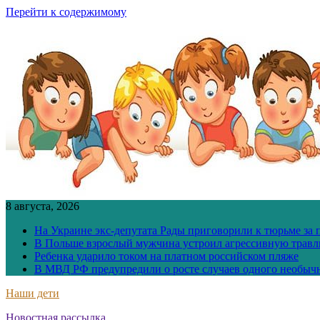
Перейти к содержимому
8 августа, 2026
На Украине экс-депутата Рады приговорили к тюрьме за
В Польше взрослый мужчина устроил агрессивную травл
Ребенка ударило током на платном российском пляже
В МВД РФ предупредили о росте случаев одного необыч
Наши дети
Новостная рассылка