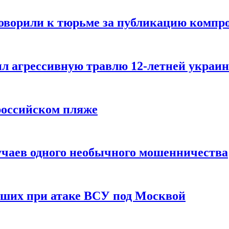
говорили к тюрьме за публикацию компр
л агрессивную травлю 12-летней украин
российском пляже
учаев одного необычного мошенничества
вших при атаке ВСУ под Москвой