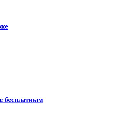
зке
ие бесплатным