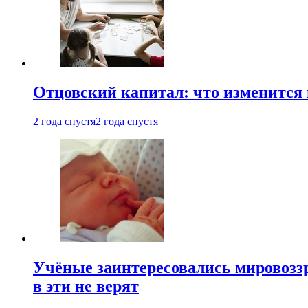
Отцовский капитал: что изменится
2 года спустя
2 года спустя
Учёные заинтересовались мировоззр
в эти не верят