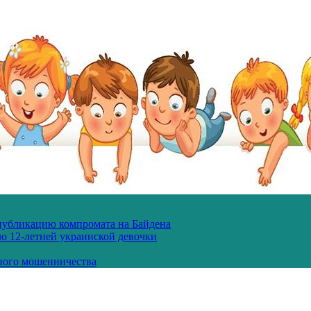
 публикацию компромата на Байдена
ю 12-летней украинской девочки
ного мошенничества