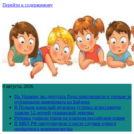
Перейти к содержимому
6 августа, 2026
На Украине экс-депутата Рады приговорили к тюрьме за
публикацию компромата на Байдена
В Польше взрослый мужчина устроил агрессивную
травлю 12-летней украинской девочки
Ребенка ударило током на платном российском пляже
В МВД РФ предупредили о росте случаев одного
необычного мошенничества