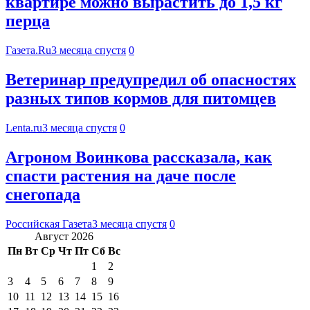
квартире можно вырастить до 1,5 кг
перца
Газета.Ru
3 месяца спустя
0
Ветеринар предупредил об опасностях
разных типов кормов для питомцев
Lenta.ru
3 месяца спустя
0
Агроном Воинкова рассказала, как
спасти растения на даче после
снегопада
Российская Газета
3 месяца спустя
0
Август 2026
Пн
Вт
Ср
Чт
Пт
Сб
Вс
1
2
3
4
5
6
7
8
9
10
11
12
13
14
15
16