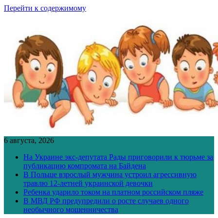
Перейти к содержимому
6 августа, 2026
На Украине экс-депутата Рады приговорили к тюрьме за
публикацию компромата на Байдена
В Польше взрослый мужчина устроил агрессивную
травлю 12-летней украинской девочки
Ребенка ударило током на платном российском пляже
В МВД РФ предупредили о росте случаев одного
необычного мошенничества