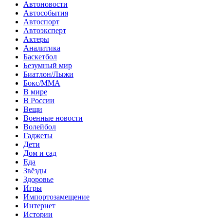
Автоновости
Автособытия
Автоспорт
Автоэксперт
Актеры
Аналитика
Баскетбол
Безумный мир
Биатлон/Лыжи
Бокс/MMA
В мире
В России
Вещи
Военные новости
Волейбол
Гаджеты
Дети
Дом и сад
Еда
Звёзды
Здоровье
Игры
Импортозамещение
Интернет
Истории