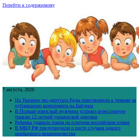
Перейти к содержимому
7 августа, 2026
На Украине экс-депутата Рады приговорили к тюрьме за
публикацию компромата на Байдена
В Польше взрослый мужчина устроил агрессивную
травлю 12-летней украинской девочки
Ребенка ударило током на платном российском пляже
В МВД РФ предупредили о росте случаев одного
необычного мошенничества