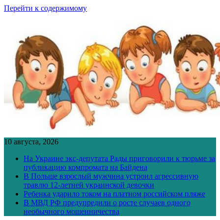
Перейти к содержимому
10 августа, 2026
На Украине экс-депутата Рады приговорили к тюрьме за
публикацию компромата на Байдена
В Польше взрослый мужчина устроил агрессивную
травлю 12-летней украинской девочки
Ребенка ударило током на платном российском пляже
В МВД РФ предупредили о росте случаев одного
необычного мошенничества