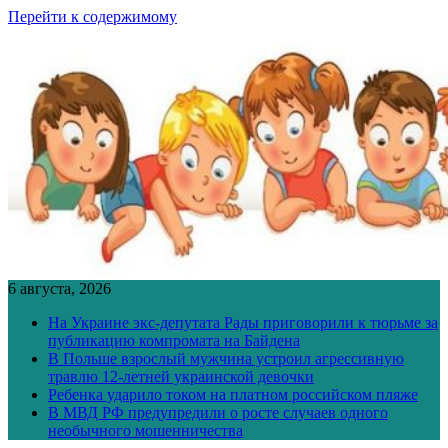
Перейти к содержимому
6 августа, 2026
На Украине экс-депутата Рады приговорили к тюрьме за
публикацию компромата на Байдена
В Польше взрослый мужчина устроил агрессивную
травлю 12-летней украинской девочки
Ребенка ударило током на платном российском пляже
В МВД РФ предупредили о росте случаев одного
необычного мошенничества