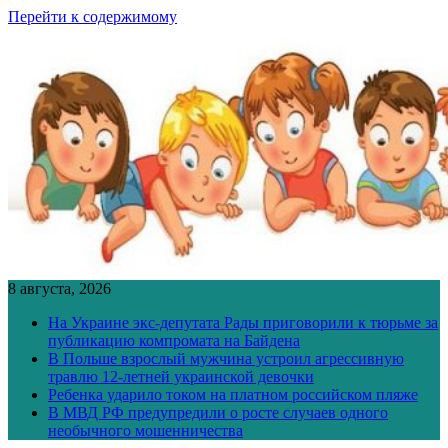
Перейти к содержимому
8 августа, 2026
На Украине экс-депутата Рады приговорили к тюрьме за
публикацию компромата на Байдена
В Польше взрослый мужчина устроил агрессивную
травлю 12-летней украинской девочки
Ребенка ударило током на платном российском пляже
В МВД РФ предупредили о росте случаев одного
необычного мошенничества