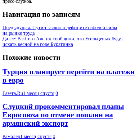
пресс-служба.
Навигация по записям
Предыдущая:
Путин заявил о дефиците рабочей силы
на рынке труда
Далее:
В «Лиза Алерт» сообщили, что Усольцевых будут
искать весной на горе Буратинка
Похожие новости
Турция планирует перейти на платежи
в евро
Газета.Ru
1 месяц спустя
0
Слуцкий прокомментировал планы
Евросоюза по отмене пошлин на
армянский экспорт
Рамблер
1 месяц спустя
0