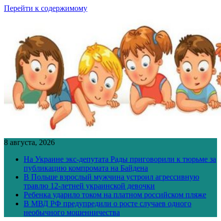
Перейти к содержимому
8 августа, 2026
На Украине экс-депутата Рады приговорили к тюрьме за
публикацию компромата на Байдена
В Польше взрослый мужчина устроил агрессивную
травлю 12-летней украинской девочки
Ребенка ударило током на платном российском пляже
В МВД РФ предупредили о росте случаев одного
необычного мошенничества