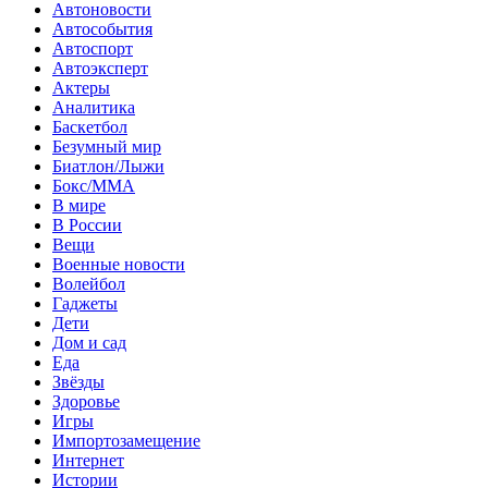
Автоновости
Автособытия
Автоспорт
Автоэксперт
Актеры
Аналитика
Баскетбол
Безумный мир
Биатлон/Лыжи
Бокс/MMA
В мире
В России
Вещи
Военные новости
Волейбол
Гаджеты
Дети
Дом и сад
Еда
Звёзды
Здоровье
Игры
Импортозамещение
Интернет
Истории