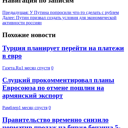
Навигация по записям
Предыдущая:
У Путина попросили что-то сделать с рублем
Далее:
Путин призвал создать условия для экономической
активности россиян
Похожие новости
Турция планирует перейти на платежи
в евро
Газета.Ru
1 месяц спустя
0
Слуцкий прокомментировал планы
Евросоюза по отмене пошлин на
армянский экспорт
Рамблер
1 месяц спустя
0
Правительство временно снизило
норматив продаж на бирже бензина 5-