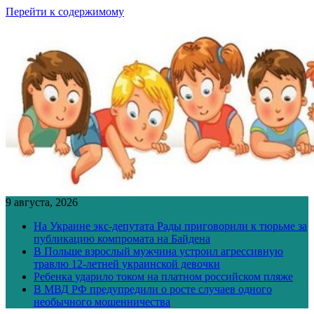
Перейти к содержимому
9 августа, 2026
На Украине экс-депутата Рады приговорили к тюрьме за
публикацию компромата на Байдена
В Польше взрослый мужчина устроил агрессивную
травлю 12-летней украинской девочки
Ребенка ударило током на платном российском пляже
В МВД РФ предупредили о росте случаев одного
необычного мошенничества