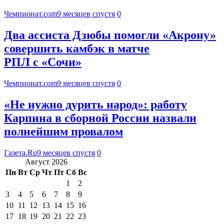
Чемпионат.com
9 месяцев спустя
0
Два ассиста Дзюбы помогли «Акрону»
совершить камбэк в матче
РПЛ с «Сочи»
Чемпионат.com
9 месяцев спустя
0
«Не нужно дурить народ»: работу
Карпина в сборной России назвали
полнейшим провалом
Газета.Ru
9 месяцев спустя
0
Август 2026
Пн
Вт
Ср
Чт
Пт
Сб
Вс
1
2
3
4
5
6
7
8
9
10
11
12
13
14
15
16
17
18
19
20
21
22
23