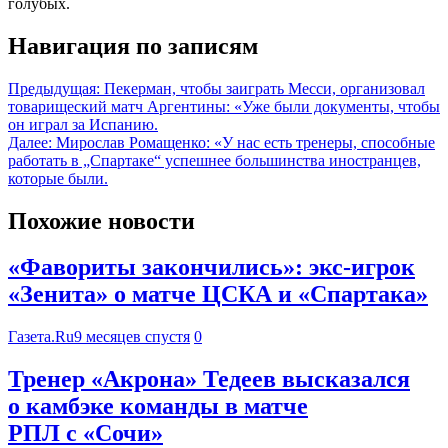
голубых.
Навигация по записям
Предыдущая:
Пекерман, чтобы заиграть Месси, организовал
товарищеский матч Аргентины: «Уже были документы, чтобы
он играл за Испанию.
Далее:
Мирослав Ромащенко: «У нас есть тренеры, способные
работать в „Спартаке“ успешнее большинства иностранцев,
которые были.
Похожие новости
«Фавориты закончились»: экс-игрок
«Зенита» о матче ЦСКА и «Спартака»
Газета.Ru
9 месяцев спустя
0
Тренер «Акрона» Тедеев высказался
о камбэке команды в матче
РПЛ с «Сочи»