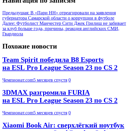
Навигация по записям
Предыдущая:
В «Пари НН» отреагировали на заявления
губернатора Самарской области о коррупции в футболе
Далее:
Футболист Манчестер Сити Джек Грилиш не забивает
за клуб больше года, причины, реакция английских СМИ,
Гвардиола
Похожие новости
Team Spirit победила B8 Esports
на ESL Pro League Season 23 по CS 2
Чемпионат.com
5 месяцев спустя
0
3DMAX разгромила FURIA
на ESL Pro League Season 23 по CS 2
Чемпионат.com
5 месяцев спустя
0
Xiaomi Book Air: сверхлёгкий ноутбук