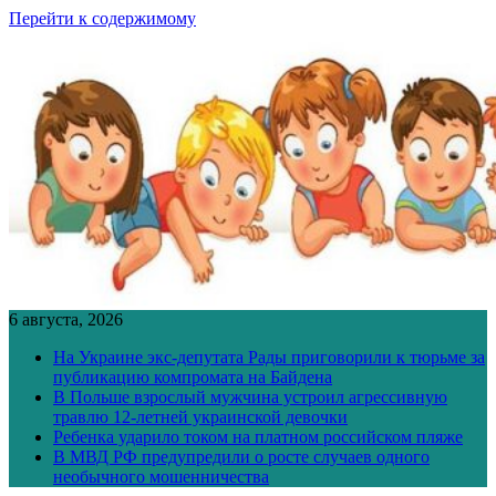
Перейти к содержимому
6 августа, 2026
На Украине экс-депутата Рады приговорили к тюрьме за
публикацию компромата на Байдена
В Польше взрослый мужчина устроил агрессивную
травлю 12-летней украинской девочки
Ребенка ударило током на платном российском пляже
В МВД РФ предупредили о росте случаев одного
необычного мошенничества