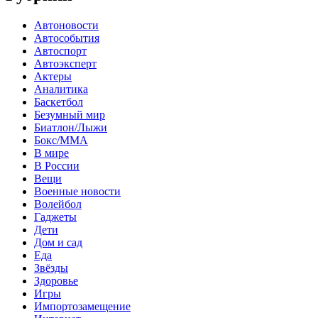
Автоновости
Автособытия
Автоспорт
Автоэксперт
Актеры
Аналитика
Баскетбол
Безумный мир
Биатлон/Лыжи
Бокс/MMA
В мире
В России
Вещи
Военные новости
Волейбол
Гаджеты
Дети
Дом и сад
Еда
Звёзды
Здоровье
Игры
Импортозамещение