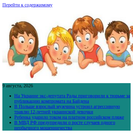
Перейти к содержимому
9 августа, 2026
На Украине экс-депутата Рады приговорили к тюрьме за
публикацию компромата на Байдена
В Польше взрослый мужчина устроил агрессивную
травлю 12-летней украинской девочки
Ребенка ударило током на платном российском пляже
В МВД РФ предупредили о росте случаев одного
необычного мошенничества