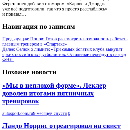
Ферстаппен добавил с юмором: «Карлос и Джордж
уже всё подготовили, так что я просто расслаблюсь»
и показал…
Навигация по записям
Предыдущая:
Попов: Готов рассмотреть возможность работать
главным тренером в «Спартаке»
Далее:
Селюк о лимите: «Три самых богатых клуба выкупят
ярких российских футболистов. Остальные перейдут в разряд
ФНЛ.
Похожие новости
«Мы в неплохой форме». Леклер
доволен итогами пятничных
тренировок
autosport.com.ru
9 месяцев спустя
0
Ландо Норрис отреагировал на свист