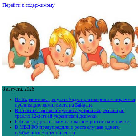
Перейти к содержимому
8 августа, 2026
На Украине экс-депутата Рады приговорили к тюрьме за
публикацию компромата на Байдена
В Польше взрослый мужчина устроил агрессивную
травлю 12-летней украинской девочки
Ребенка ударило током на платном российском пляже
В МВД РФ предупредили о росте случаев одного
необычного мошенничества