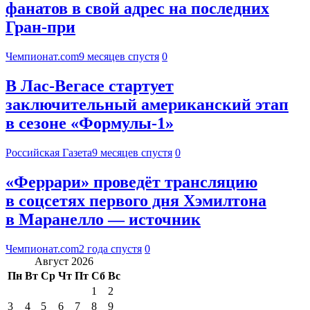
фанатов в свой адрес на последних
Гран-при
Чемпионат.com
9 месяцев спустя
0
В Лас-Вегасе стартует
заключительный американский этап
в сезоне «Формулы-1»
Российская Газета
9 месяцев спустя
0
«Феррари» проведёт трансляцию
в соцсетях первого дня Хэмилтона
в Маранелло — источник
Чемпионат.com
2 года спустя
0
Август 2026
Пн
Вт
Ср
Чт
Пт
Сб
Вс
1
2
3
4
5
6
7
8
9