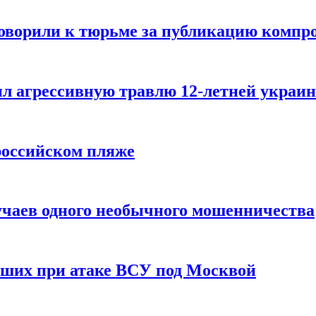
говорили к тюрьме за публикацию компр
л агрессивную травлю 12-летней украин
российском пляже
учаев одного необычного мошенничества
вших при атаке ВСУ под Москвой