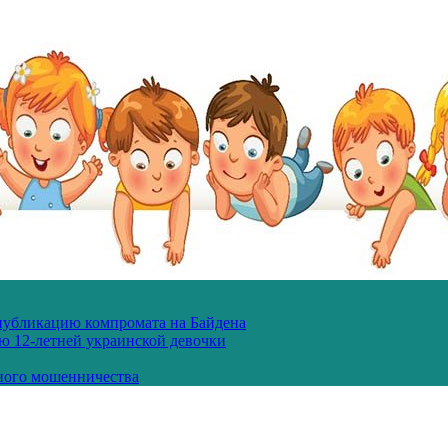
 публикацию компромата на Байдена
ю 12-летней украинской девочки
ного мошенничества