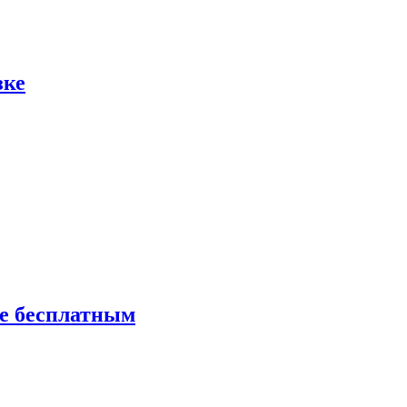
зке
ие бесплатным