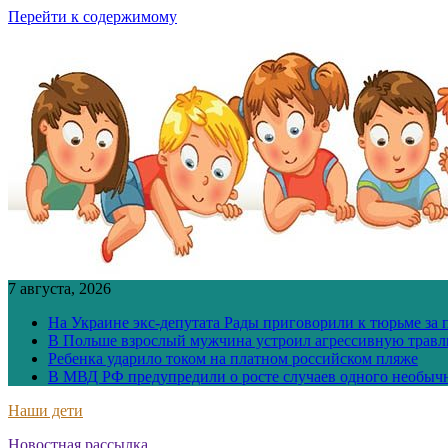
Перейти к содержимому
7 августа, 2026
На Украине экс-депутата Рады приговорили к тюрьме за
В Польше взрослый мужчина устроил агрессивную травл
Ребенка ударило током на платном российском пляже
В МВД РФ предупредили о росте случаев одного необыч
Наши дети
Новостная рассылка