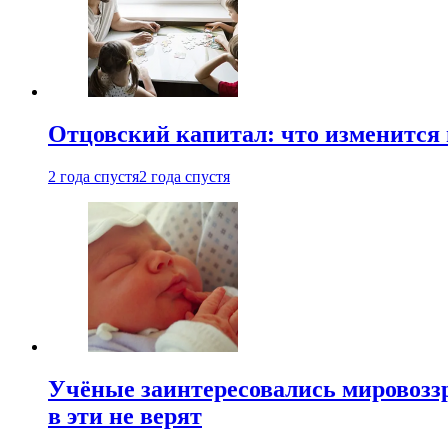
Отцовский капитал: что изменится
2 года спустя
2 года спустя
Учёные заинтересовались мировоззр
в эти не верят