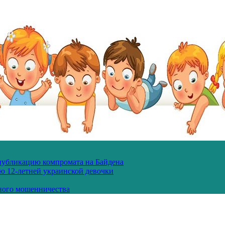
 публикацию компромата на Байдена
ю 12-летней украинской девочки
ного мошенничества