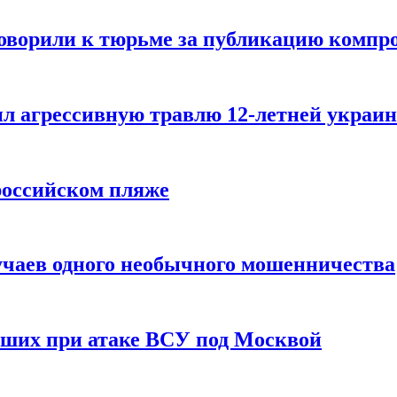
говорили к тюрьме за публикацию компр
л агрессивную травлю 12-летней украин
российском пляже
учаев одного необычного мошенничества
вших при атаке ВСУ под Москвой