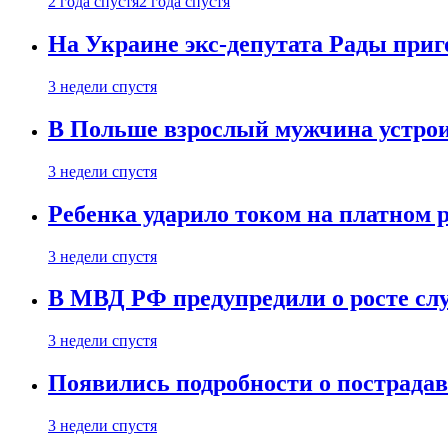
2 года спустя
2 года спустя
На Украине экс-депутата Рады при
3 недели спустя
В Польше взрослый мужчина устрои
3 недели спустя
Ребенка ударило током на платном 
3 недели спустя
В МВД РФ предупредили о росте сл
3 недели спустя
Появились подробности о пострада
3 недели спустя