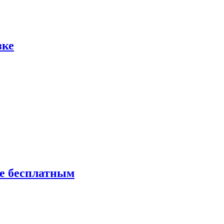
зке
ие бесплатным