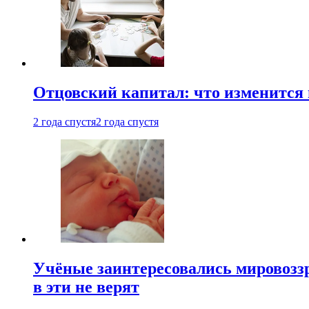
Отцовский капитал: что изменится
2 года спустя
2 года спустя
Учёные заинтересовались мировоззр
в эти не верят