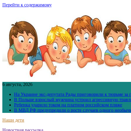
Перейти к содержимому
6 августа, 2026
На Украине экс-депутата Рады приговорили к тюрьме за
В Польше взрослый мужчина устроил агрессивную травл
Ребенка ударило током на платном российском пляже
В МВД РФ предупредили о росте случаев одного необыч
Наши дети
Новостная рассылка