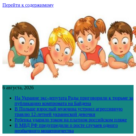
Перейти к содержимому
6 августа, 2026
На Украине экс-депутата Рады приговорили к тюрьме за
публикацию компромата на Байдена
В Польше взрослый мужчина устроил агрессивную
травлю 12-летней украинской девочки
Ребенка ударило током на платном российском пляже
В МВД РФ предупредили о росте случаев одного
необычного мошенничества