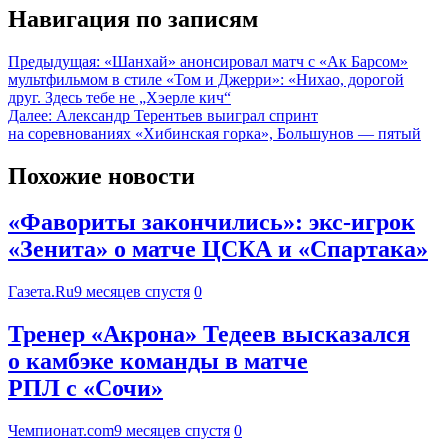
Навигация по записям
Предыдущая:
«Шанхай» анонсировал матч с «Ак Барсом»
мультфильмом в стиле «Том и Джерри»: «Нихао, дорогой
друг. Здесь тебе не „Хэерле кич“
Далее:
Александр Терентьев выиграл спринт
на соревнованиях «Хибинская горка», Большунов — пятый
Похожие новости
«Фавориты закончились»: экс-игрок
«Зенита» о матче ЦСКА и «Спартака»
Газета.Ru
9 месяцев спустя
0
Тренер «Акрона» Тедеев высказался
о камбэке команды в матче
РПЛ с «Сочи»
Чемпионат.com
9 месяцев спустя
0