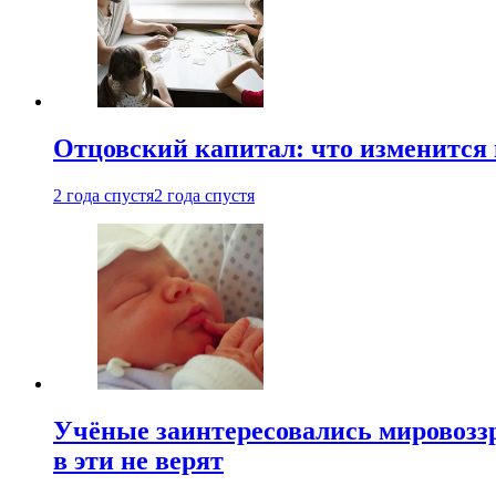
Отцовский капитал: что изменится
2 года спустя
2 года спустя
Учёные заинтересовались мировоззр
в эти не верят