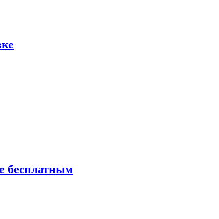
зке
ие бесплатным