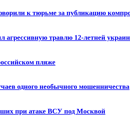
говорили к тюрьме за публикацию компр
л агрессивную травлю 12-летней украин
российском пляже
учаев одного необычного мошенничества
вших при атаке ВСУ под Москвой