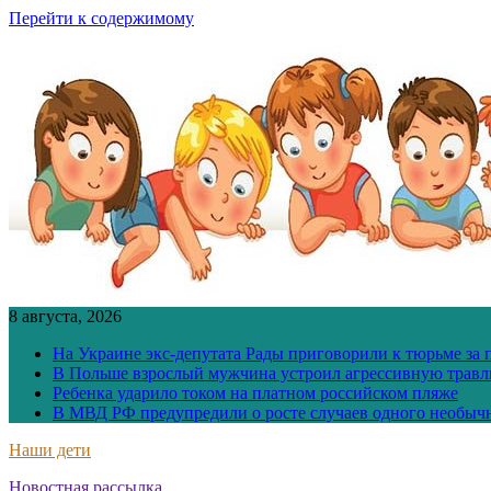
Перейти к содержимому
8 августа, 2026
На Украине экс-депутата Рады приговорили к тюрьме за
В Польше взрослый мужчина устроил агрессивную травл
Ребенка ударило током на платном российском пляже
В МВД РФ предупредили о росте случаев одного необыч
Наши дети
Новостная рассылка