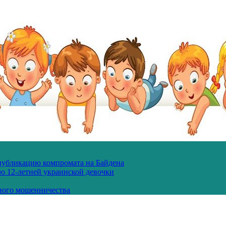
 публикацию компромата на Байдена
ю 12-летней украинской девочки
ного мошенничества