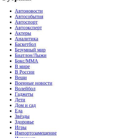
Автоновости
Автособытия
Автоспорт
Автоэксперт
Актеры
Аналитика
Баскетбол
Безумный мир
Биатлон/Лыжи
Бокс/MMA
В мире
В России
Вещи
Военные новости
Волейбол
Гаджеты
Дети
Дом и сад
Еда
Звёзды
Здоровье
Игры
Импортозамещение