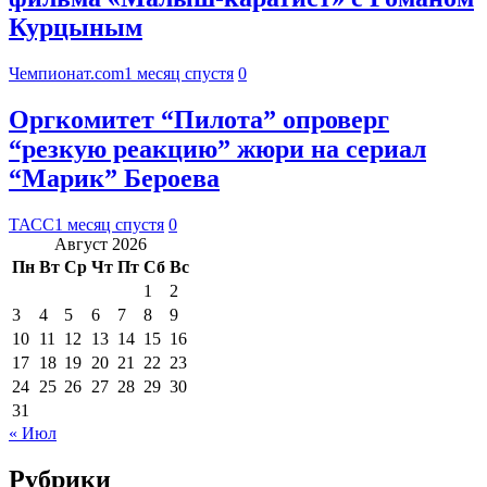
Курцыным
Чемпионат.com
1 месяц спустя
0
Оргкомитет “Пилота” опроверг
“резкую реакцию” жюри на сериал
“Марик” Бероева
ТАСС
1 месяц спустя
0
Август 2026
Пн
Вт
Ср
Чт
Пт
Сб
Вс
1
2
3
4
5
6
7
8
9
10
11
12
13
14
15
16
17
18
19
20
21
22
23
24
25
26
27
28
29
30
31
« Июл
Рубрики