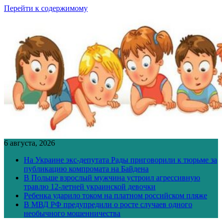
Перейти к содержимому
6 августа, 2026
На Украине экс-депутата Рады приговорили к тюрьме за
публикацию компромата на Байдена
В Польше взрослый мужчина устроил агрессивную
травлю 12-летней украинской девочки
Ребенка ударило током на платном российском пляже
В МВД РФ предупредили о росте случаев одного
необычного мошенничества