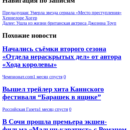
Навигация по записям
Предыдущая:
Умерла звезда сериала «Место преступления»
Хеннелоре Хогер
Далее:
Ушла из жизни британская актриса Джоэнна Тоуп
Похожие новости
Начались съёмки второго сезона
«Отдела нераскрытых дел» от автора
«Хода королевы»
Чемпионат.com
1 месяц спустя
0
Вышел трейлер хита Каннского
фестиваля “Барашек в ящике”
Российская Газета
1 месяц спустя
0
В Сочи прошла премьера экшен-
фильма «Малыш-каратист» с Романом