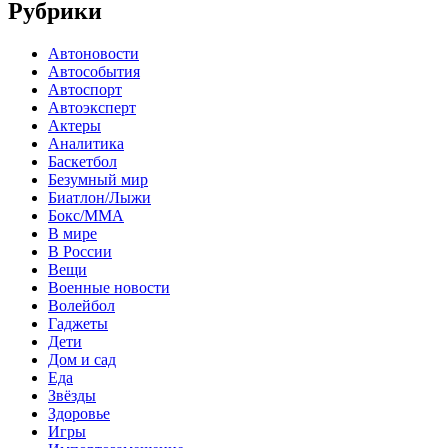
Рубрики
Автоновости
Автособытия
Автоспорт
Автоэксперт
Актеры
Аналитика
Баскетбол
Безумный мир
Биатлон/Лыжи
Бокс/MMA
В мире
В России
Вещи
Военные новости
Волейбол
Гаджеты
Дети
Дом и сад
Еда
Звёзды
Здоровье
Игры