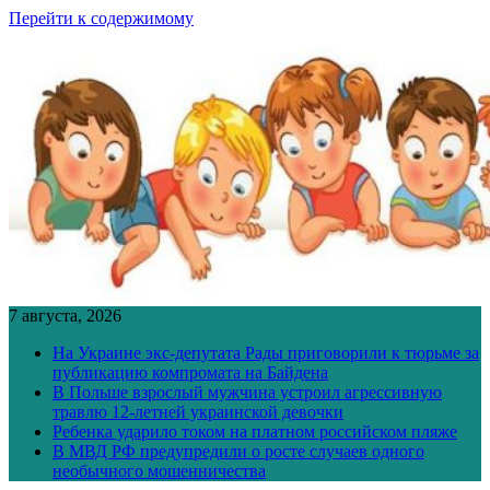
Перейти к содержимому
7 августа, 2026
На Украине экс-депутата Рады приговорили к тюрьме за
публикацию компромата на Байдена
В Польше взрослый мужчина устроил агрессивную
травлю 12-летней украинской девочки
Ребенка ударило током на платном российском пляже
В МВД РФ предупредили о росте случаев одного
необычного мошенничества