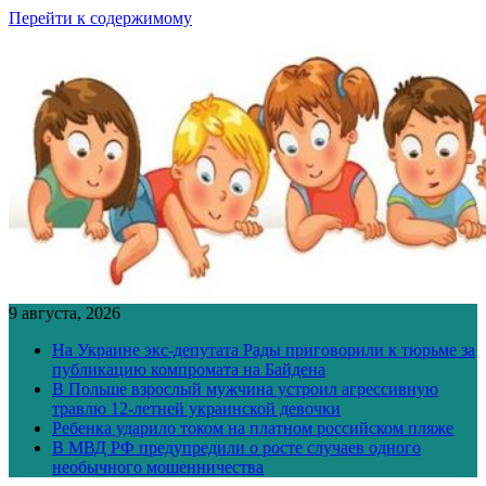
Перейти к содержимому
9 августа, 2026
На Украине экс-депутата Рады приговорили к тюрьме за
публикацию компромата на Байдена
В Польше взрослый мужчина устроил агрессивную
травлю 12-летней украинской девочки
Ребенка ударило током на платном российском пляже
В МВД РФ предупредили о росте случаев одного
необычного мошенничества