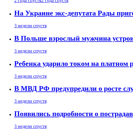
2 года спустя
2 года спустя
На Украине экс-депутата Рады при
3 недели спустя
В Польше взрослый мужчина устрои
3 недели спустя
Ребенка ударило током на платном 
3 недели спустя
В МВД РФ предупредили о росте сл
3 недели спустя
Появились подробности о пострада
3 недели спустя