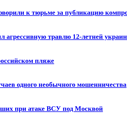
говорили к тюрьме за публикацию компр
л агрессивную травлю 12-летней украин
российском пляже
учаев одного необычного мошенничества
вших при атаке ВСУ под Москвой