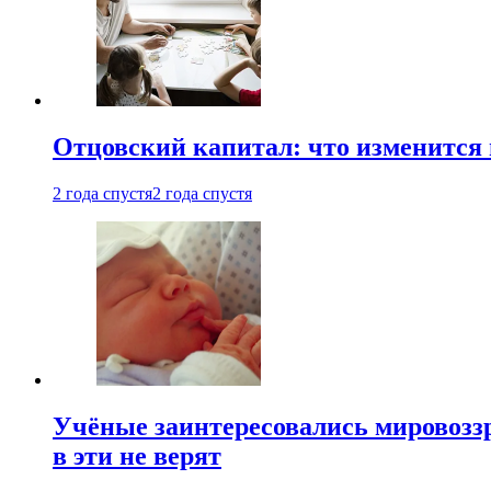
Отцовский капитал: что изменится
2 года спустя
2 года спустя
Учёные заинтересовались мировоззр
в эти не верят