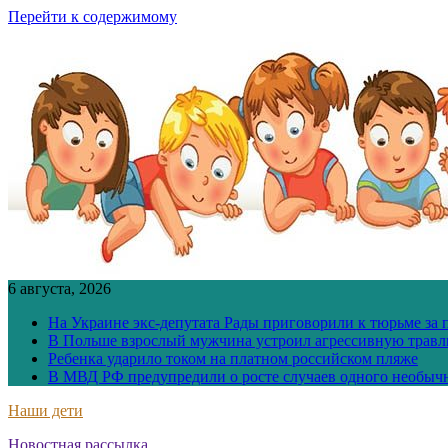
Перейти к содержимому
6 августа, 2026
На Украине экс-депутата Рады приговорили к тюрьме за
В Польше взрослый мужчина устроил агрессивную травл
Ребенка ударило током на платном российском пляже
В МВД РФ предупредили о росте случаев одного необыч
Наши дети
Новостная рассылка