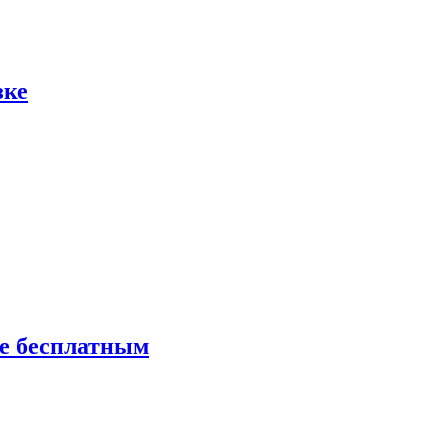
зке
ие бесплатным