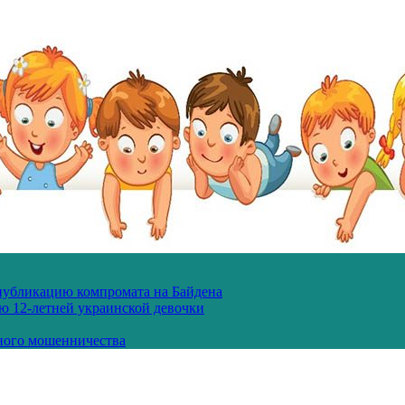
 публикацию компромата на Байдена
ю 12-летней украинской девочки
ного мошенничества