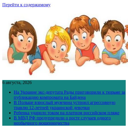
Перейти к содержимому
6 августа, 2026
На Украине экс-депутата Рады приговорили к тюрьме за
публикацию компромата на Байдена
В Польше взрослый мужчина устроил агрессивную
травлю 12-летней украинской девочки
Ребенка ударило током на платном российском пляже
В МВД РФ предупредили о росте случаев одного
необычного мошенничества