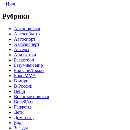
« Июл
Рубрики
Автоновости
Автособытия
Автоспорт
Автоэксперт
Актеры
Аналитика
Баскетбол
Безумный мир
Биатлон/Лыжи
Бокс/MMA
В мире
В России
Вещи
Военные новости
Волейбол
Гаджеты
Дети
Дом и сад
Еда
Звёзды