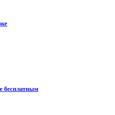
зке
ие бесплатным