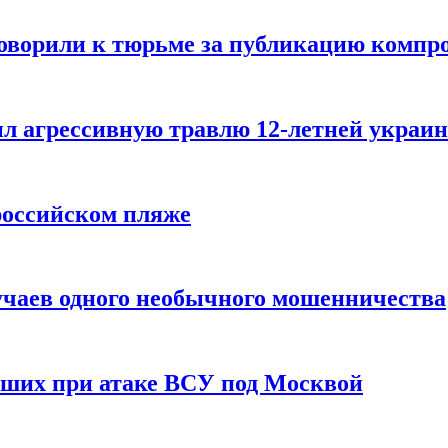
говорили к тюрьме за публикацию компр
л агрессивную травлю 12-летней украин
российском пляже
учаев одного необычного мошенничества
вших при атаке ВСУ под Москвой