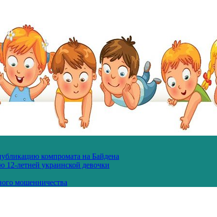
 публикацию компромата на Байдена
ю 12-летней украинской девочки
ного мошенничества