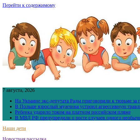
Перейти к содержимому
7 августа, 2026
На Украине экс-депутата Рады приговорили к тюрьме за
В Польше взрослый мужчина устроил агрессивную травл
Ребенка ударило током на платном российском пляже
В МВД РФ предупредили о росте случаев одного необыч
Наши дети
Новостная рассылка