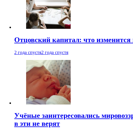
Отцовский капитал: что изменится
2 года спустя
2 года спустя
Учёные заинтересовались мировоззр
в эти не верят