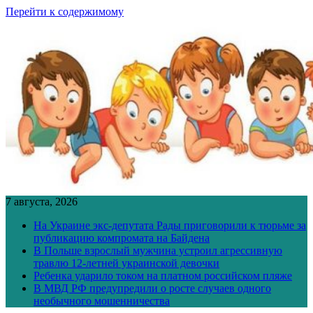
Перейти к содержимому
7 августа, 2026
На Украине экс-депутата Рады приговорили к тюрьме за
публикацию компромата на Байдена
В Польше взрослый мужчина устроил агрессивную
травлю 12-летней украинской девочки
Ребенка ударило током на платном российском пляже
В МВД РФ предупредили о росте случаев одного
необычного мошенничества