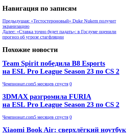
Навигация по записям
Предыдущая:
«Тестостероновый» Duke Nukem получит
экранизацию
Далее:
«Ставка точно будет падать»: в Госдуме оценили
прогноз об угрозе стагфляции
Похожие новости
Team Spirit победила B8 Esports
на ESL Pro League Season 23 по CS 2
Чемпионат.com
5 месяцев спустя
0
3DMAX разгромила FURIA
на ESL Pro League Season 23 по CS 2
Чемпионат.com
5 месяцев спустя
0
Xiaomi Book Air: сверхлёгкий ноутбук