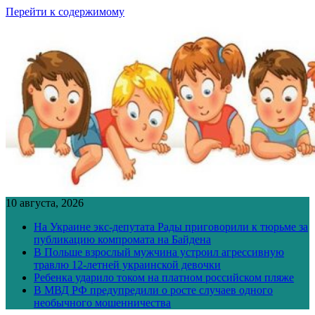
Перейти к содержимому
10 августа, 2026
На Украине экс-депутата Рады приговорили к тюрьме за
публикацию компромата на Байдена
В Польше взрослый мужчина устроил агрессивную
травлю 12-летней украинской девочки
Ребенка ударило током на платном российском пляже
В МВД РФ предупредили о росте случаев одного
необычного мошенничества