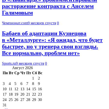
расторжение контракта с Анселем
Галимовым
Чемпионат.com
9 месяцев спустя
0
Бабаев об адаптации Кузнецова
в «Металлурге»: «Я ожидал, что будет
быстрее, но у тренера свои взгляды.
Все нормально, проблем нет»
Sports.ru
9 месяцев спустя
0
Август 2026
Пн
Вт
Ср
Чт
Пт
Сб
Вс
1
2
3
4
5
6
7
8
9
10
11
12
13
14
15
16
17
18
19
20
21
22
23
24
25
26
27
28
29
30
31