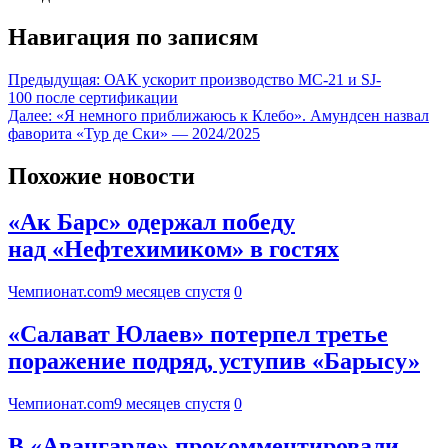
Навигация по записям
Предыдущая:
ОАК ускорит производство МС-21 и SJ-
100 после сертификации
Далее:
«Я немного приближаюсь к Клебо». Амундсен назвал
фаворита «Тур де Ски» — 2024/2025
Похожие новости
«Ак Барс» одержал победу
над «Нефтехимиком» в гостях
Чемпионат.com
9 месяцев спустя
0
«Салават Юлаев» потерпел третье
поражение подряд, уступив «Барысу»
Чемпионат.com
9 месяцев спустя
0
В «Авангарде» прокомментировали