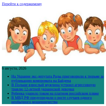
Перейти к содержимому
6 августа, 2026
На Украине экс-депутата Рады приговорили к тюрьме за
публикацию компромата на Байдена
В Польше взрослый мужчина устроил агрессивную
травлю 12-летней украинской девочки
Ребенка ударило током на платном российском пляже
В МВД РФ предупредили о росте случаев одного
необычного мошенничества